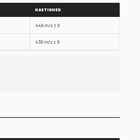
HASTIGHED
448 m/s ± 9
436 m/s ± 9