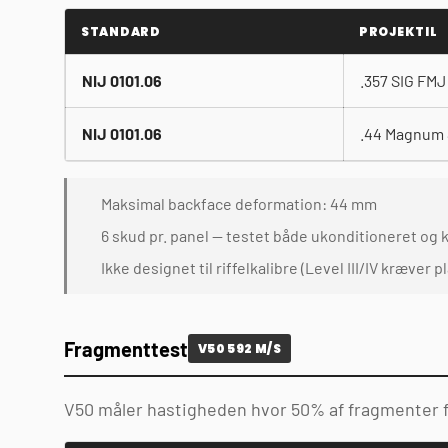
STANDARD
PROJEKTIL
NIJ 0101.06
.357 SIG FMJ 
NIJ 0101.06
.44 Magnum S
Maksimal backface deformation: 44 mm
6 skud pr. panel — testet både ukonditioneret og 
Ikke designet til riffelkalibre (Level III/IV kræver p
Fragmenttest
V50 592 M/S
V50 måler hastigheden hvor 50% af fragmenter f