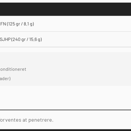
FN (125 gr / 8.1 g)
JHP (240 gr / 15.6 g)
konditioneret
lader)
orventes at penetrere.