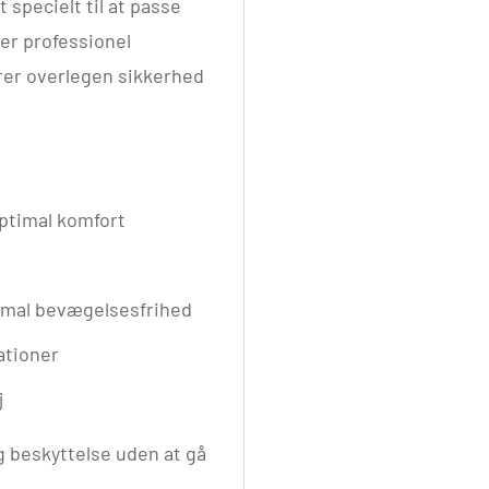
 specielt til at passe
er professionel
rer overlegen sikkerhed
optimal komfort
simal bevægelsesfrihed
ationer
j
ig beskyttelse uden at gå