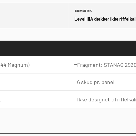
BEMÆRK
Level IIIA dækker ikke riffelkal
 / .44 Magnum)
Fragment: STANAG 2920 
6 skud pr. panel
t
Ikke designet til riffelka