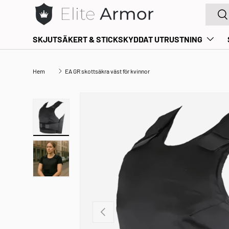
Sök eft
Sö
GÅ TILL INNEHÅLL
Gå til indhold
SKJUTSÄKERT & STICKSKYDDAT UTRUSTNING
Hem
EA GR skottsäkra väst för kvinnor
TILLBAKA