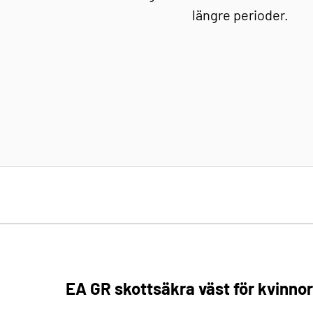
längre perioder.
EA GR skottsäkra väst för kvinnor