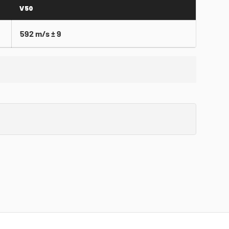
V50
592 m/s ± 9