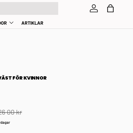
Kundtjänstcenter
Visa kund
OOR
ARTIKLAR
VÄST FÖR KVINNOR
26 00 kr
rdagar