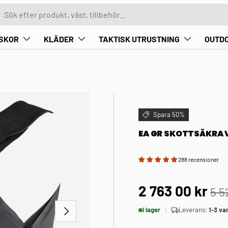
er produkt, kategori...
k
SKOR
KLÄDER
TAKTISK UTRUSTNING
OUTD
Spara 50%
EA GR SKOTTSÄKRA 
288 recensioner
2 763 00 kr
5 5
NÄSTA
I lager
Leverans:
1-3 va