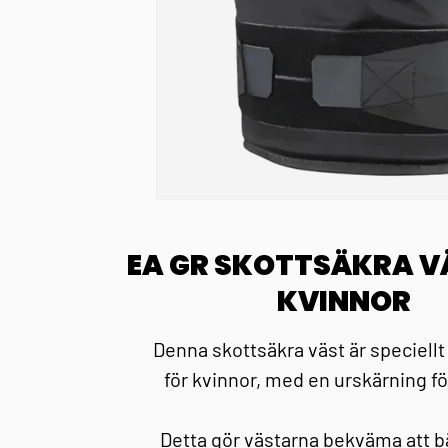
EA GR SKOTTSÄKRA V
KVINNOR
Denna skottsäkra väst är speciellt
för kvinnor, med en urskärning fö
Detta gör västarna bekväma att b