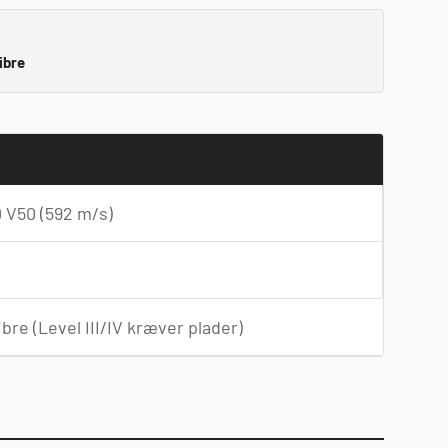
ibre
V50 (592 m/s)
libre (Level III/IV kræver plader)