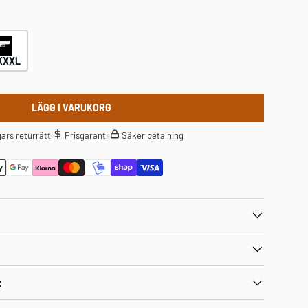
XXXL
LÄGG I VARUKORG
ars returrätt
·
Prisgaranti
·
Säker betalning
t