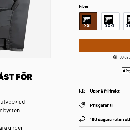
Fiber
XXL
XXXL
X
100 dag
ÄST FÖR
Uppnå fri frakt
 utvecklad
Prisgaranti
r bysten.
100 dagars returrät
ära under